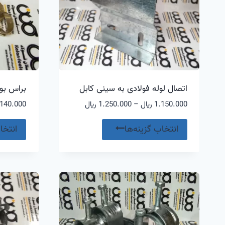
اتصال لوله فولادی به سینی کابل
براس بو
محدوده
1.150.000
﷼
–
1.250.000
﷼
140.000
قیمت:
این
1.150.000 ﷼
انتخاب گزینه‌ها
انتخا
محصول
تا
1.250.000 ﷼
دارای
انواع
مختلفی
می
باشد.
گزینه