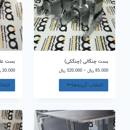
ها
ممکن
است
در
صفحه
محصول
انتخاب
شوند
بست چنگالی (چنگکی)
بست عای
محدوده
85.000
﷼
–
520.000
﷼
20.000
﷼
قیمت:
این
85.000 ﷼
انتخاب گزینه‌ها
انتخا
محصول
تا
520.000 ﷼
دارای
انواع
مختلفی
می
باشد.