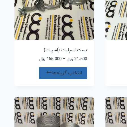
بست اسپلیت (اسپیت)
حدوده
محدوده
21.500
﷼
–
155.000
﷼
یمت:
قیمت:
ن
این
100.000 ﷼
21.500 ﷼
انتخاب گزینه‌ها
صول
محصول
ا
تا
175.00 ﷼
155.000 ﷼
رای
دارای
واع
انواع
تلفی
مختلفی
ی
می
شد.
باشد.
ینه
گزینه