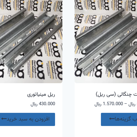
مختلفی
مخ
می
م
باشد.
با
گزینه
گز
ها
ها
ممکن
مم
است
ا
در
در
صفحه
ص
محصول
مح
انتخاب
ان
شوند
شو
 چنگالی (سی ریل)
ریل مینیاتوری
محدوده
﷼
–
1.570.000
﷼
430.000
﷼
قیمت:
این
470.000 ﷼
ب گزینه‌ها
افزودن به سبد خرید
محصول
تا
1.570.000 ﷼
دارای