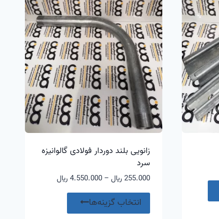
تلفی
می
ی
باشد.
شد.
گزینه
ینه
ها
ممکن
کن
است
ست
در
صفحه
فحه
محصول
صول
انتخاب
تخاب
شوند
ند
زانویی بلند دوردار فولادی گالوانیزه
سرد
محدوده
255.000
﷼
–
4.550.000
﷼
قیمت:
این
255.000 ﷼
انتخاب گزینه‌ها
محصول
تا