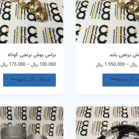
ش برنجی بلند
براس بوش برنجی کوتاه
محدوده
م
﷼
–
1.950.000
﷼
100.000
﷼
–
175.000
﷼
قیمت:
ق
این
ای
140.000 ﷼
ب گزینه‌ها
انتخاب گزینه‌ها
محصول
مح
تا
ت
1.950.000 ﷼
0
دارای
دا
انواع
ان
مختلفی
مخ
می
م
باشد.
با
گزینه
گز