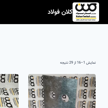
ازگشت
ه
کلان فولاد
حتوا
نمایش 1–16 از 29 نتیجه