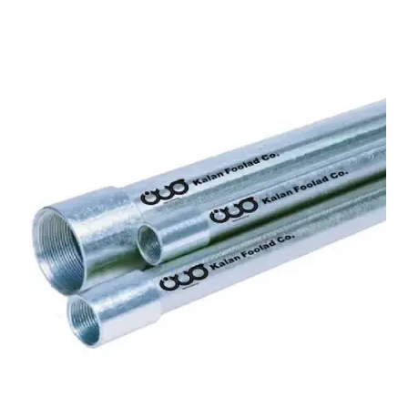
3.068.600 ﷼
دارای
انواع
مختلفی
می
باشد.
گزینه
ها
ممکن
است
در
صفحه
محصول
انتخاب
شوند