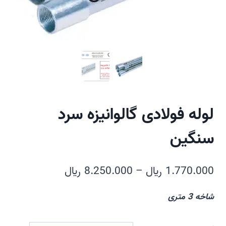
لوله فولادی گالوانیزه سرد
سنگین
محدوده
1.770.000
﷼
–
8.250.000
﷼
قیمت:
شاخه 3 متری
1.770.000 
تا