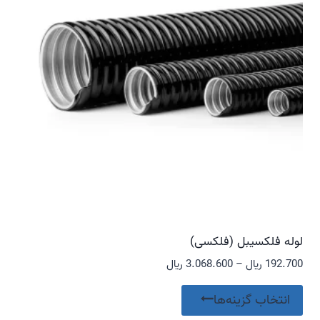
گزینه
ها
ممکن
است
در
صفحه
محصول
انتخاب
شوند
لوله فلکسیبل (فلکسی)
محدوده
192.700
﷼
–
3.068.600
﷼
قیمت:
این
192.700 ﷼
انتخاب گزینه‌ها
محصول
تا