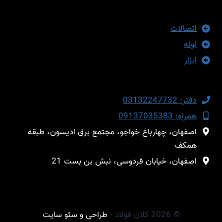
محصول
انتخاب
اتصالات
شوند
لوله
ابزار
دفتر: 03132247732
همراه: 09137035383
اصفهان، چهارباغ خواجو، مجتمع برق ادیسون، طبقه
همکف
اصفهان، خیابان فردوسی، نبش بن بست 21
© 2026 کلان فولاد -
طراحی و سئو سایت